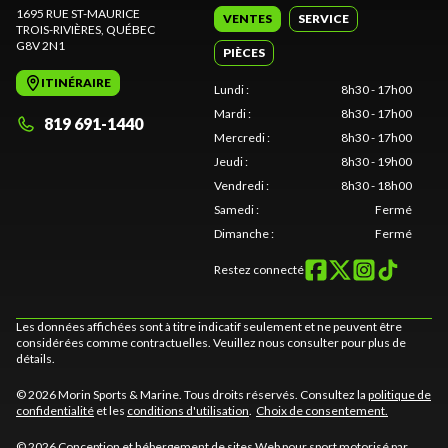
1695 RUE ST-MAURICE
VENTES
SERVICE
TROIS-RIVIÈRES
, QUÉBEC
G8V 2N1
PIÈCES
ITINÉRAIRE
Lundi
:
8h30 - 17h00
Mardi
:
8h30 - 17h00
819 691-1440
Mercredi
:
8h30 - 17h00
Jeudi
:
8h30 - 19h00
Vendredi
:
8h30 - 18h00
Samedi
:
Fermé
Dimanche
:
Fermé
Restez connecté
Les données affichées sont à titre indicatif seulement et ne peuvent être
considérées comme contractuelles. Veuillez nous consulter pour plus de
détails.
© 2026 Morin Sports & Marine. Tous droits réservés. Consultez la
politique de
confidentialité
et les
conditions d'utilisation
.
Choix de consentement.
© 2026 Conception et hébergement de sites
Web pour sport motorisé par