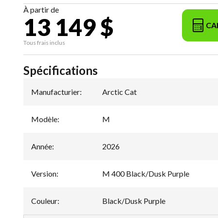
À partir de
13 149 $
CA
Tous frais inclus
Spécifications
Manufacturier
:
Arctic Cat
Modèle
:
M
Année
:
2026
Version
:
M 400 Black/Dusk Purple
Couleur
:
Black/Dusk Purple