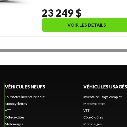
23 249 $
VOIR LES DÉTAILS
VÉHICULES NEUFS
VÉHICULES USAGÉS
Tout notre inventaire neuf
Inventaire usagé complet
Motocyclettes
Motocyclettes
VTT
VTT
Côte-à-côtes
Côte-à-côtes
Motoneiges
Motoneiges