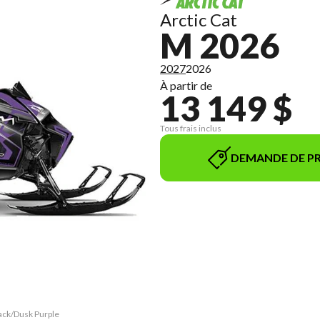
Arctic Cat
M 2026
2027
2026
À partir de
13 149 $
Tous frais inclus
DEMANDE DE PR
lack/Dusk Purple