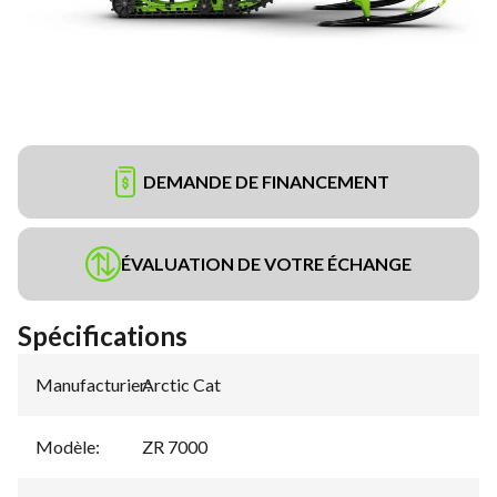
DEMANDE DE FINANCEMENT
ÉVALUATION DE VOTRE ÉCHANGE
Spécifications
Manufacturier
Arctic Cat
:
Modèle
:
ZR 7000