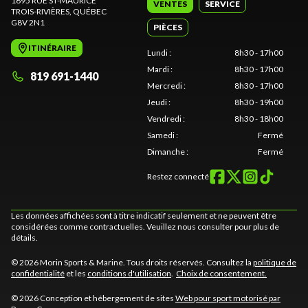
1695 RUE ST-MAURICE
VENTES
SERVICE
TROIS-RIVIÈRES
, QUÉBEC
G8V 2N1
PIÈCES
ITINÉRAIRE
Lundi
:
8h30 - 17h00
Mardi
:
8h30 - 17h00
819 691-1440
Mercredi
:
8h30 - 17h00
Jeudi
:
8h30 - 19h00
Vendredi
:
8h30 - 18h00
Samedi
:
Fermé
Dimanche
:
Fermé
Restez connecté
Les données affichées sont à titre indicatif seulement et ne peuvent être
considérées comme contractuelles. Veuillez nous consulter pour plus de
détails.
© 2026 Morin Sports & Marine. Tous droits réservés. Consultez la
politique de
confidentialité
et les
conditions d'utilisation
.
Choix de consentement.
© 2026 Conception et hébergement de sites
Web pour sport motorisé par