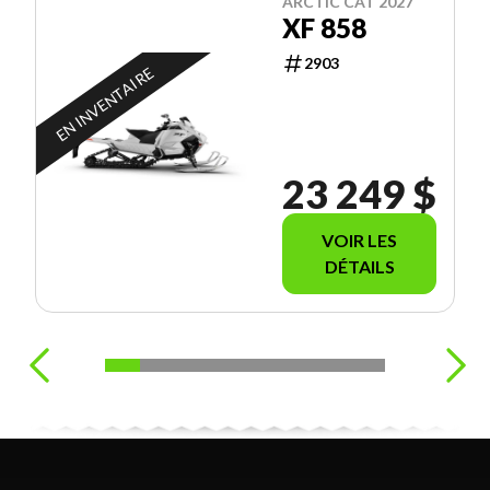
ARCTIC CAT 2027
XF 858
2903
EN INVENTAIRE
23 249 $
VOIR LES
DÉTAILS