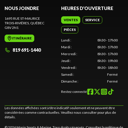
NOUS JOINDRE
HEURES D'OUVERTURE
1695 RUE ST-MAURICE
VENTES
SERVICE
TROIS-RIVIÈRES
, QUÉBEC
G8V 2N1
PIÈCES
ITINÉRAIRE
Lundi
:
8h30 - 17h00
Mardi
:
8h30 - 17h00
819 691-1440
Mercredi
:
8h30 - 17h00
Jeudi
:
8h30 - 19h00
Vendredi
:
8h30 - 18h00
Samedi
:
Fermé
Dimanche
:
Fermé
Restez connecté
Les données affichées sont à titre indicatif seulement et ne peuvent être
considérées comme contractuelles. Veuillez nous consulter pour plus de
détails.
© 2026 Morin Sports & Marine. Tous droits réservés. Consultez la
politique de