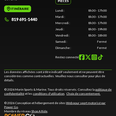
PIÈCES
ITINÉRAIRE
Lundi
:
8h30 - 17h00
Mardi
:
8h30 - 17h00
819 691-1440
Mercredi
:
8h30 - 17h00
Jeudi
:
8h30 - 19h00
Vendredi
:
8h30 - 18h00
Samedi
:
Fermé
Dimanche
:
Fermé
Restez connecté
Les données affichées sont à titre indicatif seulement et ne peuvent être
considérées comme contractuelles. Veuillez nous consulter pour plus de
détails.
© 2026 Morin Sports & Marine. Tous droits réservés. Consultez la
politique de
confidentialité
et les
conditions d'utilisation
.
Choix de consentement.
© 2026 Conception et hébergement de sites
Web pour sport motorisé par
Power Go
.
Membre du réseau
Shop A Ride
.