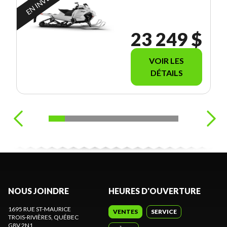
23 249 $
VOIR LES
DÉTAILS
NOUS JOINDRE
HEURES D'OUVERTURE
1695 RUE ST-MAURICE
VENTES
SERVICE
TROIS-RIVIÈRES
, QUÉBEC
G8V 2N1