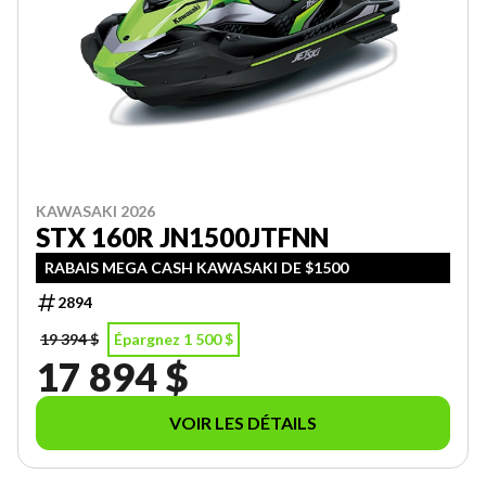
KAWASAKI 2026
STX 160R JN1500JTFNN
RABAIS MEGA CASH KAWASAKI DE $1500
2894
19 394 $
Épargnez 1 500 $
17 894 $
VOIR LES DÉTAILS