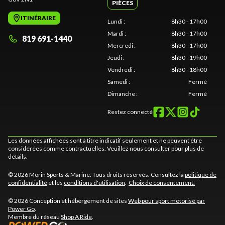
PIÈCES
ITINÉRAIRE
Lundi
:
8h30 - 17h00
Mardi
:
8h30 - 17h00
819 691-1440
Mercredi
:
8h30 - 17h00
Jeudi
:
8h30 - 19h00
Vendredi
:
8h30 - 18h00
Samedi
:
Fermé
Dimanche
:
Fermé
Restez connecté
Les données affichées sont à titre indicatif seulement et ne peuvent être
considérées comme contractuelles. Veuillez nous consulter pour plus de
détails.
© 2026 Morin Sports & Marine. Tous droits réservés. Consultez la
politique de
confidentialité
et les
conditions d'utilisation
.
Choix de consentement.
© 2026 Conception et hébergement de sites
Web pour sport motorisé par
Power Go
.
Membre du réseau
Shop A Ride
.