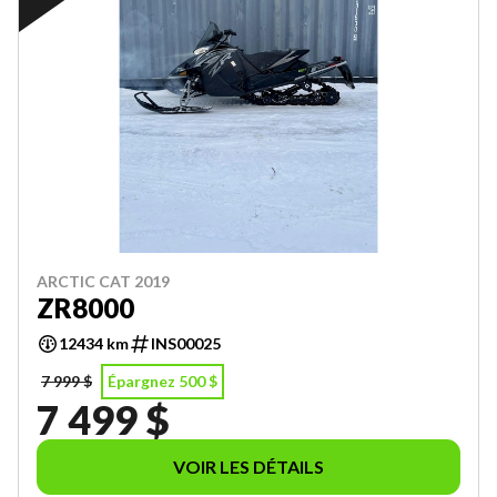
ARCTIC CAT 2019
ZR8000
12434 km
INS00025
7 999 $
Épargnez 500 $
7 499 $
VOIR LES DÉTAILS