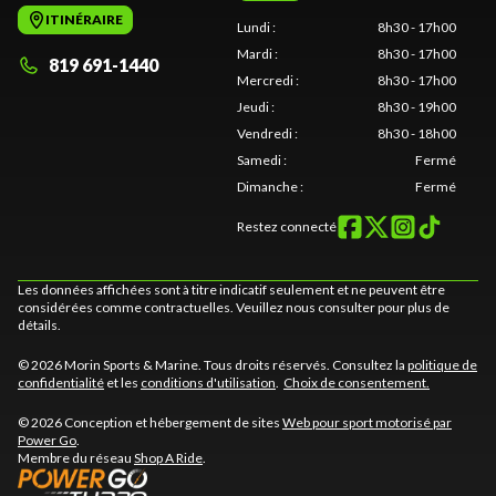
ITINÉRAIRE
Lundi
:
8h30 - 17h00
Mardi
:
8h30 - 17h00
819 691-1440
Mercredi
:
8h30 - 17h00
Jeudi
:
8h30 - 19h00
Vendredi
:
8h30 - 18h00
Samedi
:
Fermé
Dimanche
:
Fermé
Restez connecté
Les données affichées sont à titre indicatif seulement et ne peuvent être
considérées comme contractuelles. Veuillez nous consulter pour plus de
détails.
© 2026 Morin Sports & Marine. Tous droits réservés. Consultez la
politique de
confidentialité
et les
conditions d'utilisation
.
Choix de consentement.
© 2026 Conception et hébergement de sites
Web pour sport motorisé par
Power Go
.
Membre du réseau
Shop A Ride
.