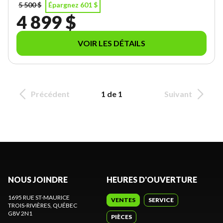
5 500 $
Épargnez 601 $
4 899 $
VOIR LES DÉTAILS
Précédent
1 de 1
Suivant
NOUS JOINDRE
HEURES D'OUVERTURE
1695 RUE ST-MAURICE
VENTES
SERVICE
TROIS-RIVIÈRES
, QUÉBEC
G8V 2N1
PIÈCES