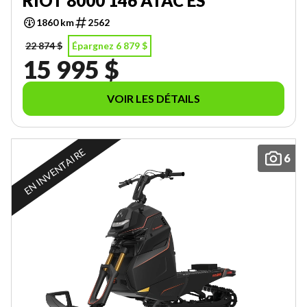
RIOT 8000 146 ATAC ES
1860 km
2562
22 874 $
Épargnez 6 879 $
15 995 $
VOIR LES DÉTAILS
EN INVENTAIRE
6