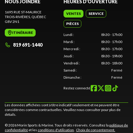
NOUS JOINDRE
HEURES D'OUVERTURE
1695 RUE ST-MAURICE
VENTES
SERVICE
TROIS-RIVIÈRES
, QUÉBEC
G8V 2N1
PIÈCES
ITINÉRAIRE
Lundi
:
8h30 - 17h00
Mardi
:
8h30 - 17h00
819 691-1440
Mercredi
:
8h30 - 17h00
Jeudi
:
8h30 - 19h00
Vendredi
:
8h30 - 18h00
Samedi
:
Fermé
Dimanche
:
Fermé
Restez connecté
Les données affichées sont à titre indicatif seulement et ne peuvent être
considérées comme contractuelles. Veuillez nous consulter pour plus de
détails.
© 2026 Morin Sports & Marine. Tous droits réservés. Consultez la
politique de
confidentialité
et les
conditions d'utilisation
.
Choix de consentement.