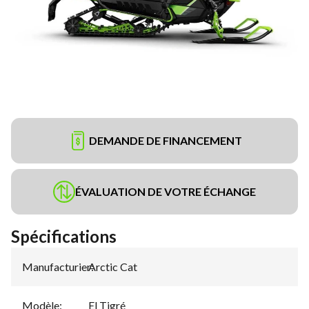
DEMANDE DE FINANCEMENT
ÉVALUATION DE VOTRE ÉCHANGE
Spécifications
Manufacturier
Arctic Cat
:
Modèle
:
El Tigré