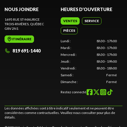
NOUS JOINDRE
HEURES D'OUVERTURE
1695 RUE ST-MAURICE
VENTES
SERVICE
TROIS-RIVIÈRES
, QUÉBEC
G8V 2N1
PIÈCES
ITINÉRAIRE
Lundi
:
8h30 - 17h00
Mardi
:
8h30 - 17h00
819 691-1440
Mercredi
:
8h30 - 17h00
Jeudi
:
8h30 - 19h00
Vendredi
:
8h30 - 18h00
Samedi
:
Fermé
Dimanche
:
Fermé
Restez connecté
Les données affichées sont à titre indicatif seulement et ne peuvent être
considérées comme contractuelles. Veuillez nous consulter pour plus de
détails.