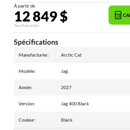
À partir de
12 849 $
CA
Tous frais inclus
Spécifications
Manufacturier
:
Arctic Cat
Modèle
:
Jag
Année
:
2027
Version
:
Jag 400 Black
Couleur
:
Black