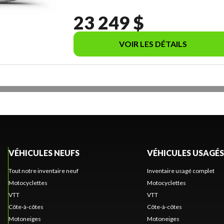
23 249 $
VOIR LES DÉTAILS
VÉHICULES NEUFS
VÉHICULES USAGÉS
Tout notre inventaire neuf
Inventaire usagé complet
Motocyclettes
Motocyclettes
VTT
VTT
Côte-à-côtes
Côte-à-côtes
Motoneiges
Motoneiges