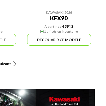
KAWASAKI 2026
KFX90
À partir de
4 394 $
re
1 unités en inventaire
ÈLE
DÉCOUVRIR CE MODÈLE
uivant