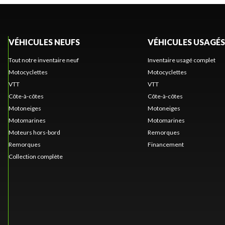
VÉHICULES NEUFS
VÉHICULES USAGÉS
Tout notre inventaire neuf
Inventaire usagé complet
Motocyclettes
Motocyclettes
VTT
VTT
Côte-à-côtes
Côte-à-côtes
Motoneiges
Motoneiges
Motomarines
Motomarines
Moteurs hors-bord
Remorques
Remorques
Financement
Collection complète