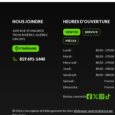
NOUS JOINDRE
HEURES D'OUVERTURE
1695 RUE ST-MAURICE
VENTES
SERVICE
TROIS-RIVIÈRES
, QUÉBEC
G8V 2N1
PIÈCES
ITINÉRAIRE
Lundi
:
8h30 - 17h00
Mardi
:
8h30 - 17h00
819 691-1440
Mercredi
:
8h30 - 17h00
Jeudi
:
8h30 - 19h00
Vendredi
:
8h30 - 18h00
Samedi
:
Fermé
Dimanche
:
Fermé
Restez connecté
© 2026 Conception et hébergement de sites
Web pour sport motorisé par
Power Go
.