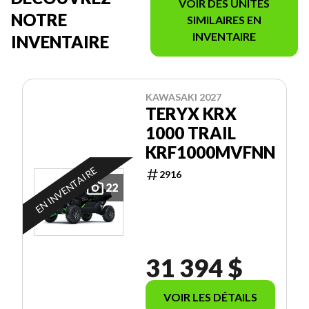
VOIR DES UNITÉS
NOTRE
SIMILAIRES EN
INVENTAIRE
INVENTAIRE
KAWASAKI 2027
TERYX KRX
1000 TRAIL
KRF1000MVFNN
EN INVENTAIRE
2916
22
31 394 $
VOIR LES DÉTAILS