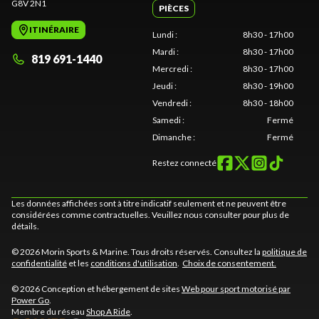
G8V 2N1
PIÈCES
ITINÉRAIRE
Lundi
:
8h30 - 17h00
Mardi
:
8h30 - 17h00
819 691-1440
Mercredi
:
8h30 - 17h00
Jeudi
:
8h30 - 19h00
Vendredi
:
8h30 - 18h00
Samedi
:
Fermé
Dimanche
:
Fermé
Restez connecté
Les données affichées sont à titre indicatif seulement et ne peuvent être
considérées comme contractuelles. Veuillez nous consulter pour plus de
détails.
© 2026 Morin Sports & Marine. Tous droits réservés. Consultez la
politique de
confidentialité
et les
conditions d'utilisation
.
Choix de consentement.
© 2026 Conception et hébergement de sites
Web pour sport motorisé par
Power Go
.
Membre du réseau
Shop A Ride
.