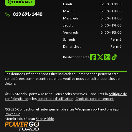
ITINÉRAIRE
Lundi
:
8h30 - 17h00
Mardi
:
8h30 - 17h00
819 691-1440
Mercredi
:
8h30 - 17h00
Jeudi
:
8h30 - 19h00
Vendredi
:
8h30 - 18h00
Samedi
:
Fermé
Dimanche
:
Fermé
Restez connecté
Les données affichées sont à titre indicatif seulement et ne peuvent être
considérées comme contractuelles. Veuillez nous consulter pour plus de
détails.
© 2026 Morin Sports & Marine. Tous droits réservés. Consultez la
politique de
confidentialité
et les
conditions d'utilisation
.
Choix de consentement.
© 2026 Conception et hébergement de sites
Web pour sport motorisé par
Power Go
.
Membre du réseau
Shop A Ride
.