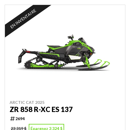
EN INVENTAIRE
ARCTIC CAT 2025
ZR 858 R-XC ES 137
2694
23 319 $
Épargnez 3 324 $