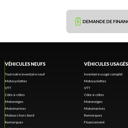
DEMANDE DE FINA
VÉHICULES NEUFS
VÉHICULES USAGÉS
Tout notre inventaire neuf
Inventaire usagé complet
Motocyclettes
Motocyclettes
VTT
VTT
Côte-à-côtes
Côte-à-côtes
Motoneiges
Motoneiges
Motomarines
Motomarines
Moteurs hors-bord
Remorques
Remorques
Financement