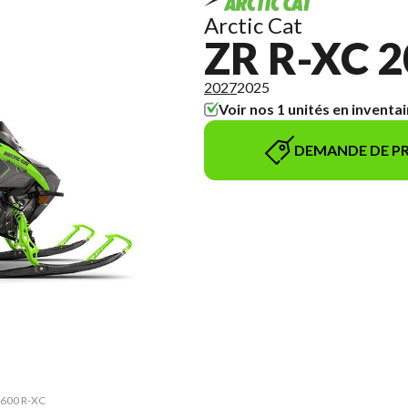
Arctic Cat
ZR R-XC 
2027
2025
Voir nos 1 unités en inventai
DEMANDE DE PR
R 600 R-XC