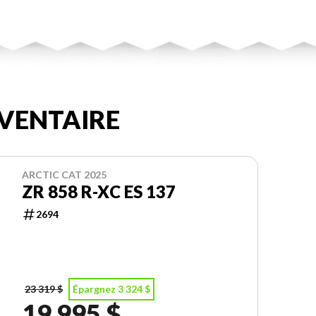
VENTAIRE
ARCTIC CAT 2025
ZR 858 R-XC ES 137
2694
23 319 $
Épargnez 3 324 $
19 995 $