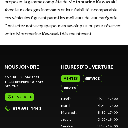
proposer la gamme complète de
Motomarine Kawasaki
.
Avec leurs designs innovants et leur fiabilité incomparable,
ces véhicules figurent parmi les meilleurs de leur catégorie.
Contactez notre équipe
pour en savoir plus ou pour réserver
votre Motomarine Kawasaki dès maintenant !
NOUS JOINDRE
HEURES D'OUVERTURE
1695 RUE ST-MAURICE
VENTES
SERVICE
TROIS-RIVIÈRES
, QUÉBEC
G8V 2N1
PIÈCES
ITINÉRAIRE
Lundi
:
8h30 - 17h00
Mardi
:
8h30 - 17h00
819 691-1440
Mercredi
:
8h30 - 17h00
Jeudi
:
8h30 - 19h00
Vendredi
:
8h30 - 18h00