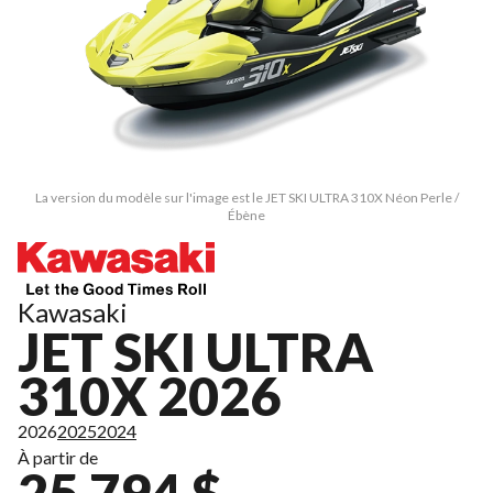
La version du modèle sur l'image est le JET SKI ULTRA 310X Néon Perle /
Ébène
Kawasaki
JET SKI ULTRA
310X 2026
2026
2025
2024
À partir de
25 794 $