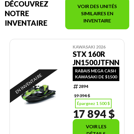
DÉCOUVREZ
VOIR DES UNITÉS
NOTRE
SIMILAIRES EN
INVENTAIRE
INVENTAIRE
KAWASAKI 2026
STX 160R
JN1500JTFNN
RABAIS MEGA CASH
EN INVENTAIRE
KAWASAKI DE $1500
2894
19 394 $
Épargnez 1 500 $
17 894 $
VOIR LES
DÉTAILS