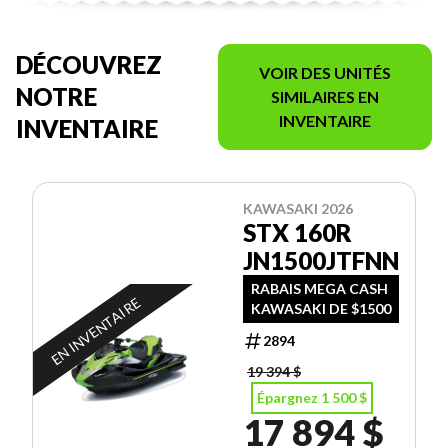
DÉCOUVREZ
VOIR DES UNITÉS
NOTRE
SIMILAIRES EN
INVENTAIRE
INVENTAIRE
KAWASAKI 2026
STX 160R
JN1500JTFNN
RABAIS MEGA CASH
EN INVENTAIRE
KAWASAKI DE $1500
2894
19 394 $
Épargnez 1 500 $
17 894 $