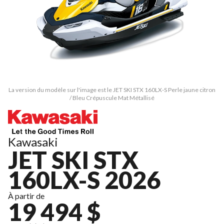
La version du modèle sur l'image est le JET SKI STX 160LX-S Perle jaune citron
/ Bleu Crépuscule Mat Métallisé
Kawasaki
JET SKI STX
160LX-S 2026
À partir de
19 494 $