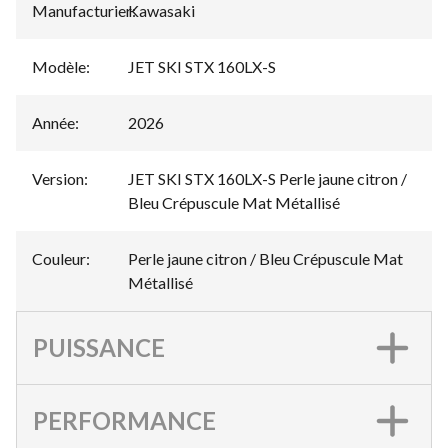
Manufacturier
Kawasaki
:
Modèle
:
JET SKI STX 160LX-S
Année
:
2026
Version
:
JET SKI STX 160LX-S Perle jaune citron /
Bleu Crépuscule Mat Métallisé
Couleur
:
Perle jaune citron / Bleu Crépuscule Mat
Métallisé
PUISSANCE
PERFORMANCE