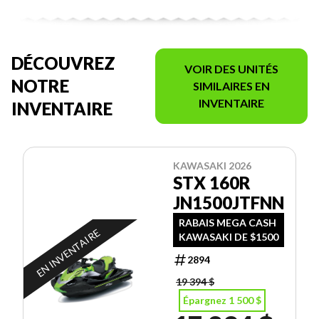
DÉCOUVREZ
VOIR DES UNITÉS
NOTRE
SIMILAIRES EN
INVENTAIRE
INVENTAIRE
KAWASAKI 2026
STX 160R
JN1500JTFNN
RABAIS MEGA CASH
EN INVENTAIRE
KAWASAKI DE $1500
2894
19 394 $
Épargnez 1 500 $