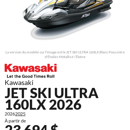
La version du modèle sur l'image est le JET SKI ULTRA 160LX Blanc Poussière
d'Étoiles Métallisé / Ébène
Kawasaki
JET SKI ULTRA
160LX 2026
2026
2025
À partir de
23 694 $