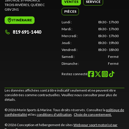
1695 RUE ST-MAURICE
VENTES
SERVICE
TROIS-RIVIÈRES
, QUÉBEC
G8V 2N1
PIÈCES
ITINÉRAIRE
Lundi
:
8h30 - 17h00
Mardi
:
8h30 - 17h00
819 691-1440
Mercredi
:
8h30 - 17h00
Jeudi
:
8h30 - 19h00
Vendredi
:
8h30 - 18h00
Samedi
:
Fermé
Dimanche
:
Fermé
Restez connecté
Les données affichées sont à titre indicatif seulement et ne peuvent être
considérées comme contractuelles. Veuillez nous consulter pour plus de
détails.
© 2026 Morin Sports & Marine. Tous droits réservés. Consultez la
politique de
confidentialité
et les
conditions d'utilisation
.
Choix de consentement.
© 2026 Conception et hébergement de sites
Web pour sport motorisé par