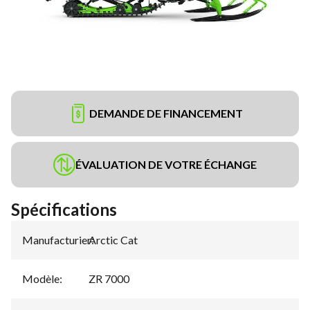
DEMANDE DE FINANCEMENT
ÉVALUATION DE VOTRE ÉCHANGE
Spécifications
Manufacturier
Arctic Cat
:
Modèle
:
ZR 7000