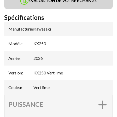
ÉVALUATION DE VOTRE ÉCHANGE
Spécifications
Manufacturier
Kawasaki
:
Modèle
:
KX250
Année
:
2026
Version
:
KX250 Vert lime
Couleur
:
Vert lime
PUISSANCE