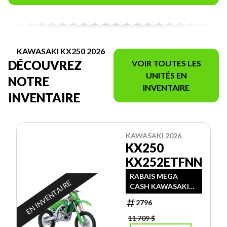
KAWASAKI KX250 2026
DÉCOUVREZ
VOIR TOUTES LES
UNITÉS EN
NOTRE
INVENTAIRE
INVENTAIRE
KAWASAKI 2026
KX250
KX252ETFNN
RABAIS MEGA
EN INVENTAIRE
CASH KAWASAKI
DE $1500.00 +
2796
RABAIS PROMO
D'ÉTÉ MORIN
11 709 $
SPORTS DE $500.00