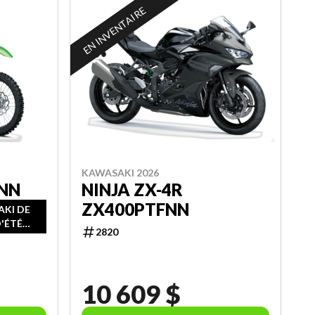
EN INVENTAIRE
KAWASAKI 2026
FNN
NINJA ZX-4R
ZX400PTFNN
AKI DE
D'ÉTÉ
2820
10 609 $