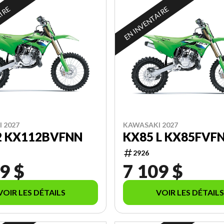
AIRE
EN INVENTAIRE
 2027
KAWASAKI 2027
2 KX112BVFNN
KX85 L KX85FVF
2926
9 $
7 109 $
VOIR LES DÉTAILS
VOIR LES DÉTAILS