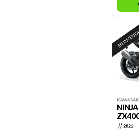
EN INVENT
KAWASAKI
NINJA
ZX40
2821