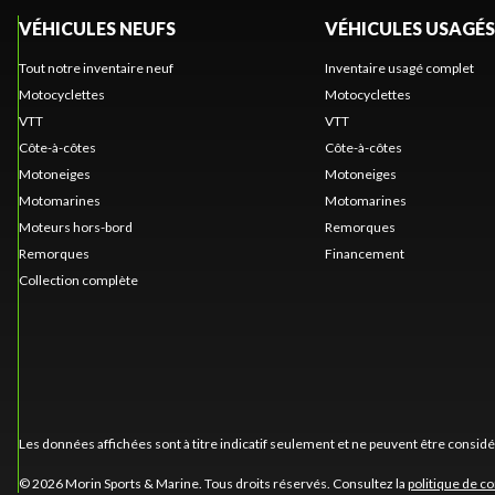
VÉHICULES NEUFS
VÉHICULES USAGÉS
Tout notre inventaire neuf
Inventaire usagé complet
Motocyclettes
Motocyclettes
VTT
VTT
Côte-à-côtes
Côte-à-côtes
Motoneiges
Motoneiges
Motomarines
Motomarines
Moteurs hors-bord
Remorques
Remorques
Financement
Collection complète
Les données affichées sont à titre indicatif seulement et ne peuvent être consid
© 2026 Morin Sports & Marine. Tous droits réservés. Consultez la
politique de co