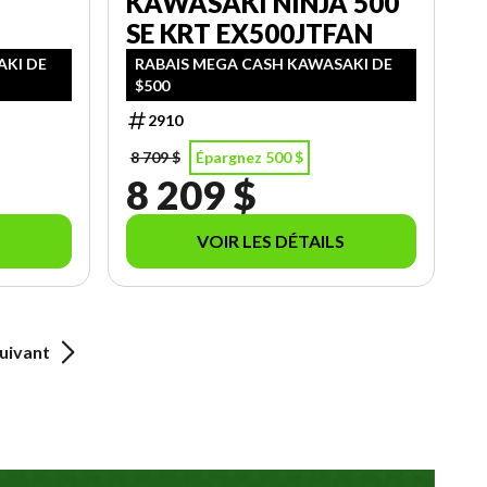
KAWASAKI NINJA 500
SE KRT EX500JTFAN
AKI DE
RABAIS MEGA CASH KAWASAKI DE
$500
2910
8 709 $
Épargnez 500 $
8 209 $
VOIR LES DÉTAILS
uivant