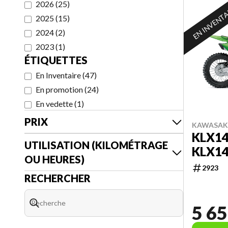
2026
(
25
)
EN INVENT
2025
(
15
)
2024
(
2
)
2023
(
1
)
ÉTIQUETTES
En Inventaire
(
47
)
En promotion
(
24
)
En vedette
(
1
)
PRIX
KAWASAKI
KLX14
UTILISATION (KILOMÉTRAGE
KLX1
OU HEURES)
2923
RECHERCHER
5 65