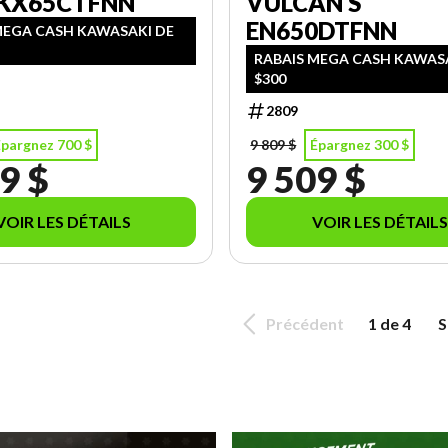
 KX65CTFNN
VULCAN S
EN650DTFNN
MEGA CASH KAWASAKI DE
RABAIS MEGA CASH KAWAS
$300
2809
Épargnez 700 $
9 809 $
Épargnez 300 $
9 $
9 509 $
VOIR LES DÉTAILS
VOIR LES DÉTAILS
Précédent
1 de 4
S