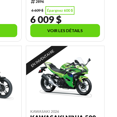
2896
6 609 $
Épargnez 600 $
6 009 $
VOIR LES DÉTAILS
EN INVENTAIRE
KAWASAKI 2026