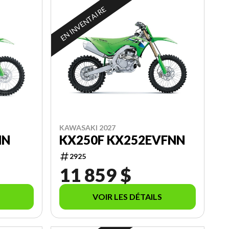
EN INVENTAIRE
KAWASAKI 2027
NN
KX250F KX252EVFNN
2925
11 859 $
VOIR LES DÉTAILS