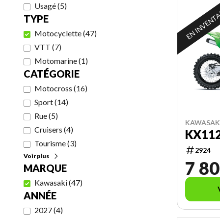
Usagé
(
5
)
EN INVENT
TYPE
Motocyclette
(
47
)
VTT
(
7
)
Motomarine
(
1
)
CATÉGORIE
Motocross
(
16
)
Sport
(
14
)
Rue
(
5
)
KAWASAKI
Cruisers
(
4
)
KX11
Tourisme
(
3
)
2924
Voir plus
7 80
MARQUE
Kawasaki
(
47
)
ANNÉE
2027
(
4
)