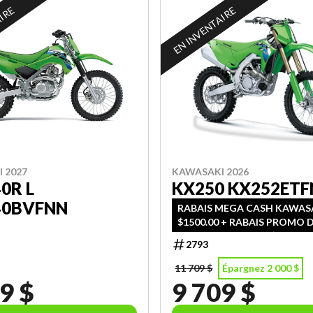
AIRE
EN INVENTAIRE
KAWASAKI 2026
 2027
KX250 KX252ET
0R L
40BVFNN
RABAIS MEGA CASH KAWAS
$1500.00 + RABAIS PROMO 
MORIN SPORTS DE $500.00
2793
11 709 $
Épargnez 2 000 $
9 $
9 709 $