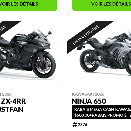
VOIR LES DÉTAILS
VOIR LES DÉTAILS
AIRE
EN INVENTAIRE
 2026
KAWASAKI 2026
 ZX-4RR
NINJA 650
0STFAN
RABAIS MEGA CASH KAWAS
$500.00+RABAIS PROMO ÉT
SPORTS DE $400.00
2876