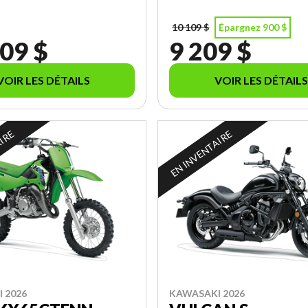
10 109 $
Épargnez 900 $
09 $
9 209 $
VOIR LES DÉTAILS
VOIR LES DÉTAILS
AIRE
EN INVENTAIRE
 2026
KAWASAKI 2026