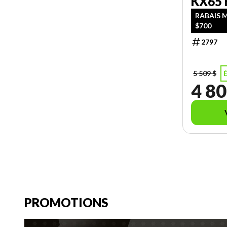
KX65
RABAIS 
$700
2797
5 509 $
4 80
PROMOTIONS