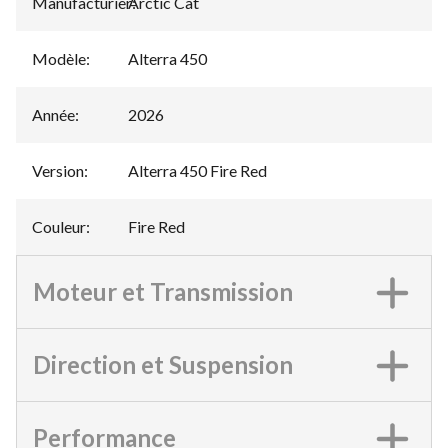
Manufacturier
Arctic Cat
:
Modèle
:
Alterra 450
Année
:
2026
Version
:
Alterra 450 Fire Red
Couleur
:
Fire Red
Moteur et Transmission
Direction et Suspension
Performance