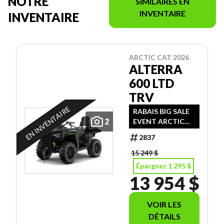
NOTRE
SIMILAIRES EN
INVENTAIRE
INVENTAIRE
ARCTIC CAT 2026
ALTERRA
600 LTD
TRV
EN INVENTAIRE
RABAIS BIG SALE
2
EVENT ARCTIC
CAT DE 1295.00 +
2837
GARANTIE DE 30
MOIS D'USINE!
15 249 $
Épargnez 1 295 $
13 954 $
VOIR LES
DÉTAILS