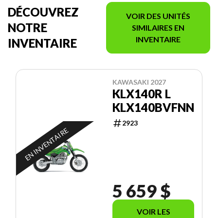
DÉCOUVREZ
VOIR DES UNITÉS
NOTRE
SIMILAIRES EN
INVENTAIRE
INVENTAIRE
KAWASAKI 2027
KLX140R L
KLX140BVFNN
2923
EN INVENTAIRE
5 659 $
VOIR LES