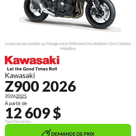
La version du modèle sur l'image est le Z900 Vert Lime Bonbon / Gris Carbone
Métallisé
Kawasaki
Z900 2026
2026
2025
À partir de
12 609 $
Tous frais inclus
DEMANDE DE PRIX