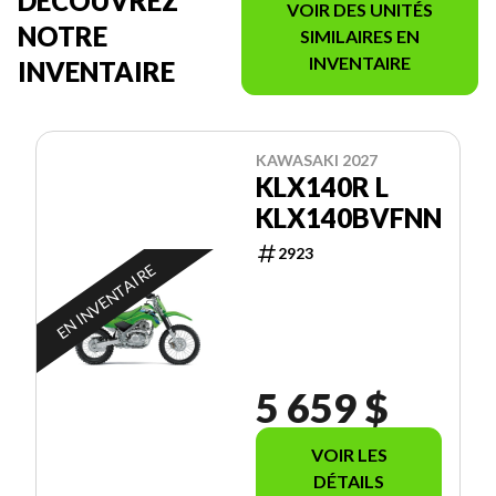
DÉCOUVREZ
VOIR DES UNITÉS
NOTRE
SIMILAIRES EN
INVENTAIRE
INVENTAIRE
KAWASAKI 2027
KLX140R L
KLX140BVFNN
2923
EN INVENTAIRE
5 659 $
VOIR LES
DÉTAILS