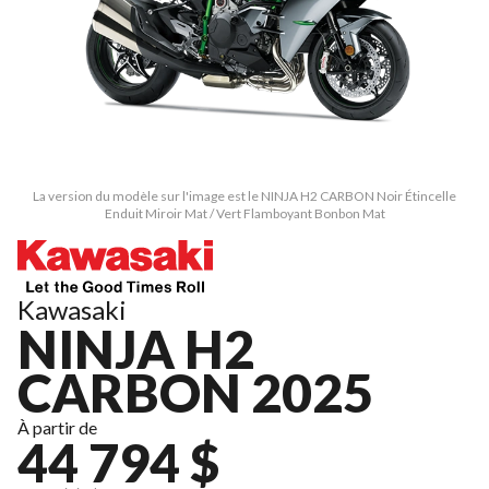
La version du modèle sur l'image est le NINJA H2 CARBON Noir Étincelle
Enduit Miroir Mat / Vert Flamboyant Bonbon Mat
Kawasaki
NINJA H2
CARBON 2025
À partir de
44 794 $