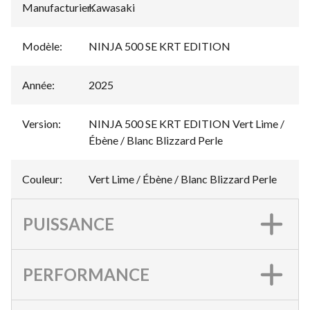
Manufacturier
Kawasaki
:
Modèle
:
NINJA 500 SE KRT EDITION
Année
:
2025
Version
:
NINJA 500 SE KRT EDITION Vert Lime /
Ébène / Blanc Blizzard Perle
Couleur
:
Vert Lime / Ébène / Blanc Blizzard Perle
PUISSANCE
PERFORMANCE