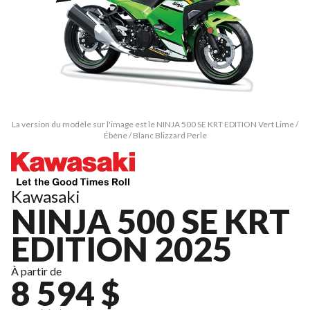
La version du modèle sur l'image est le NINJA 500 SE KRT EDITION Vert Lime /
Ébène / Blanc Blizzard Perle
Kawasaki
NINJA 500 SE KRT
EDITION 2025
À partir de
8 594 $