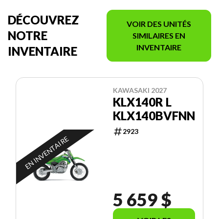
DÉCOUVREZ
VOIR DES UNITÉS
NOTRE
SIMILAIRES EN
INVENTAIRE
INVENTAIRE
KAWASAKI 2027
KLX140R L
KLX140BVFNN
2923
EN INVENTAIRE
5 659 $