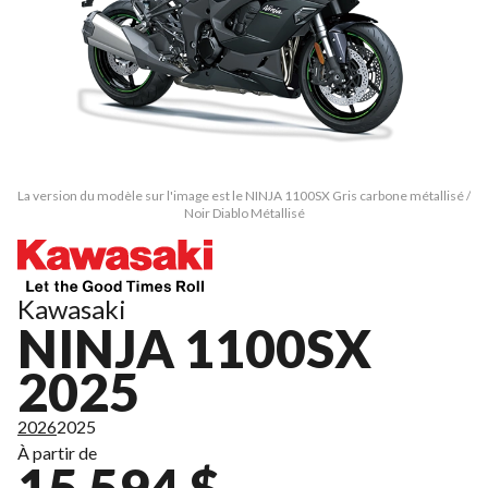
La version du modèle sur l'image est le NINJA 1100SX Gris carbone métallisé /
Noir Diablo Métallisé
Kawasaki
NINJA 1100SX
2025
2026
2025
À partir de
15 594 $