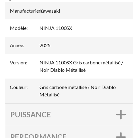
Manufacturier
Kawasaki
:
Modèle
:
NINJA 1100SX
Année
:
2025
Version
:
NINJA 1100SX Gris carbone métallisé /
Noir Diablo Métallisé
Couleur
:
Gris carbone métallisé / Noir Diablo
Métallisé
PUISSANCE
PERFORMANCE