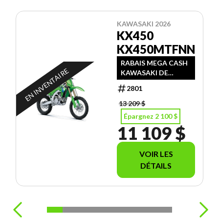
KAWASAKI 2026
KX450
KX450MTFNN
RABAIS MEGA CASH
EN INVENTAIRE
KAWASAKI DE
$1500.00 + RABAIS
2801
PROMO D'ÉTÉ
MORIN SPORTS DE
13 209 $
$600.00
Épargnez 2 100 $
11 109 $
VOIR LES
DÉTAILS