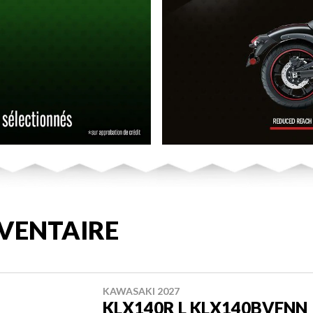
VENTAIRE
KAWASAKI 2027
KLX140R L KLX140BVFNN