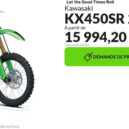
Kawasaki
KX450SR 
À partir de
15 994,20
Tous frais inclus
DEMANDE DE PR
0SR Vert lime