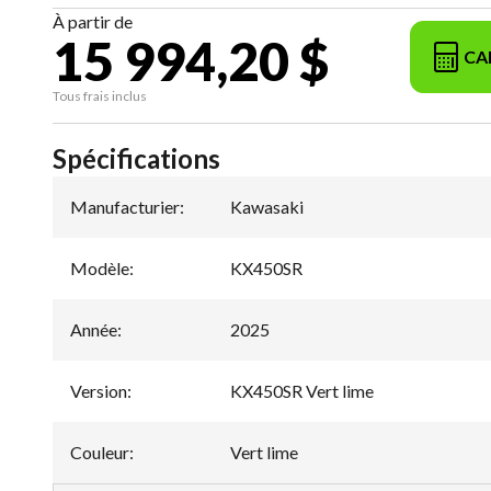
À partir de
15 994,20 $
CA
Tous frais inclus
Spécifications
Manufacturier
:
Kawasaki
Modèle
:
KX450SR
Année
:
2025
Version
:
KX450SR Vert lime
Couleur
:
Vert lime