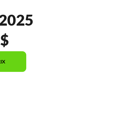
2025
 $
IX