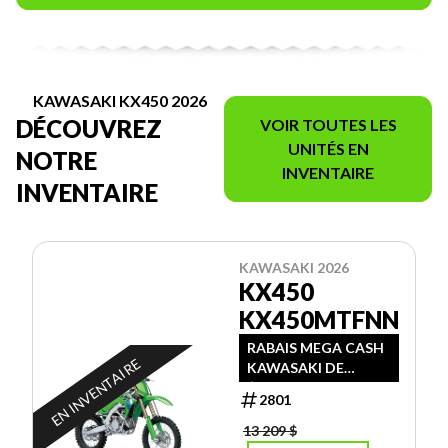
KAWASAKI KX450 2026
DÉCOUVREZ
VOIR TOUTES LES
UNITÉS EN
NOTRE
INVENTAIRE
INVENTAIRE
KAWASAKI 2026
KX450
KX450MTFNN
RABAIS MEGA CASH
EN INVENTAIRE
KAWASAKI DE
$1500.00 + RABAIS
2801
PROMO D'ÉTÉ
MORIN SPORTS DE
13 209 $
$600.00