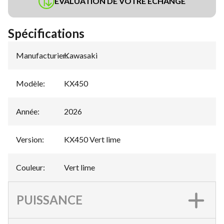
ÉVALUATION DE VOTRE ÉCHANGE
Spécifications
Manufacturier
Kawasaki
:
Modèle
:
KX450
Année
:
2026
Version
:
KX450 Vert lime
Couleur
:
Vert lime
PUISSANCE