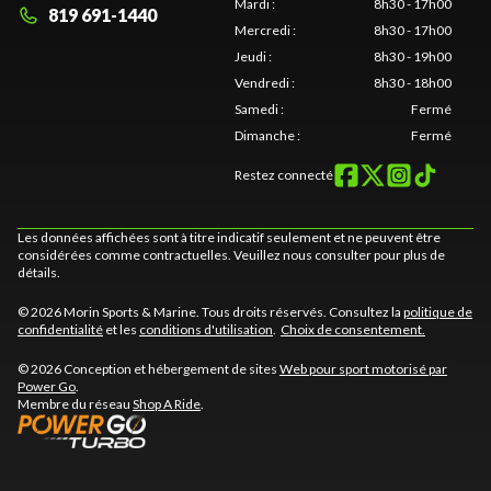
Mardi
:
8h30 - 17h00
819 691-1440
Mercredi
:
8h30 - 17h00
Jeudi
:
8h30 - 19h00
Vendredi
:
8h30 - 18h00
Samedi
:
Fermé
Dimanche
:
Fermé
Restez connecté
Les données affichées sont à titre indicatif seulement et ne peuvent être
considérées comme contractuelles. Veuillez nous consulter pour plus de
détails.
© 2026 Morin Sports & Marine. Tous droits réservés. Consultez la
politique de
confidentialité
et les
conditions d'utilisation
.
Choix de consentement.
© 2026 Conception et hébergement de sites
Web pour sport motorisé par
Power Go
.
Membre du réseau
Shop A Ride
.