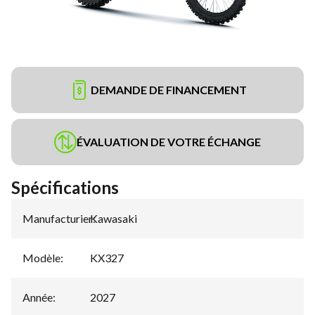
DEMANDE DE FINANCEMENT
ÉVALUATION DE VOTRE ÉCHANGE
Spécifications
Manufacturier
Kawasaki
:
Modèle
:
KX327
Année
:
2027