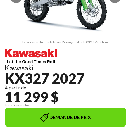
La version du modèle sur l'image est le KX327 Vert lime
Kawasaki
KX327 2027
À partir de
11 299 $
Tous frais inclus
DEMANDE DE PRIX