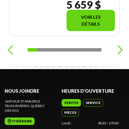
5 659 $
VOIR LES
DÉTAILS
NOUS JOINDRE
HEURES D'OUVERTURE
1695 RUE ST-MAURICE
VENTES
SERVICE
TROIS-RIVIÈRES
, QUÉBEC
G8V 2N1
PIÈCES
ITINÉRAIRE
Lundi
:
8h30 - 17h00