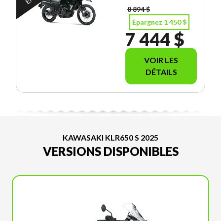
MORIN SPORTS
8 894 $
DE 250$
Épargnez 1 450 $
7 444 $
VOIR LES
DÉTAILS
KAWASAKI KLR650 S 2025
VERSIONS DISPONIBLES