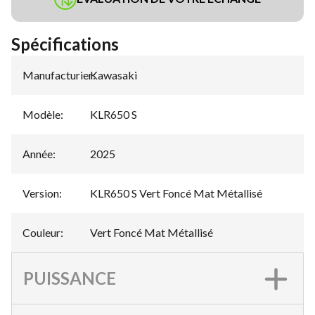
Spécifications
Manufacturier
Kawasaki
:
Modèle
:
KLR650 S
Année
:
2025
Version
:
KLR650 S Vert Foncé Mat Métallisé
Couleur
:
Vert Foncé Mat Métallisé
PUISSANCE