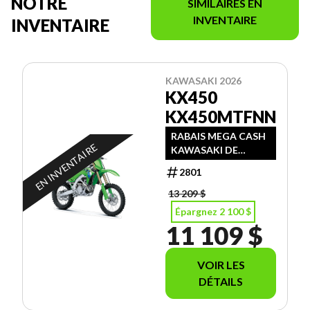
NOTRE
SIMILAIRES EN
INVENTAIRE
INVENTAIRE
KAWASAKI 2026
KX450
KX450MTFNN
RABAIS MEGA CASH
EN INVENTAIRE
KAWASAKI DE
$1500.00 + RABAIS
2801
PROMO D'ÉTÉ
MORIN SPORTS DE
13 209 $
$600.00
Épargnez 2 100 $
11 109 $
VOIR LES
DÉTAILS