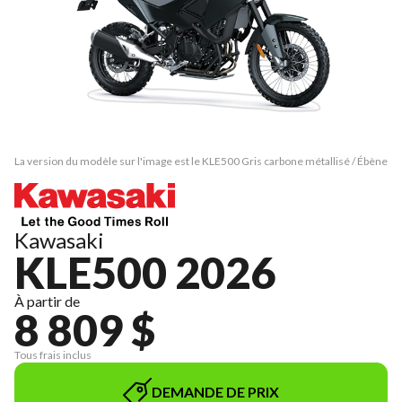
La version du modèle sur l'image est le KLE500 Gris carbone métallisé / Ébène
Kawasaki
KLE500 2026
À partir de
8 809 $
Tous frais inclus
DEMANDE DE PRIX