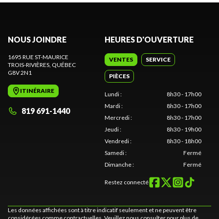
NOUS JOINDRE
HEURES D'OUVERTURE
1695 RUE ST-MAURICE
VENTES
SERVICE
TROIS-RIVIÈRES
, QUÉBEC
G8V 2N1
PIÈCES
ITINÉRAIRE
Lundi
:
8h30 - 17h00
Mardi
:
8h30 - 17h00
819 691-1440
Mercredi
:
8h30 - 17h00
Jeudi
:
8h30 - 19h00
Vendredi
:
8h30 - 18h00
Samedi
:
Fermé
Dimanche
:
Fermé
Restez connecté
Les données affichées sont à titre indicatif seulement et ne peuvent être
considérées comme contractuelles. Veuillez nous consulter pour plus de