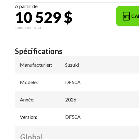
À partir de
10 529 $
CA
Tous frais inclus
Spécifications
Manufacturier
:
Suzuki
Modèle
:
DF50A
Année
:
2026
Version
:
DF50A
Global