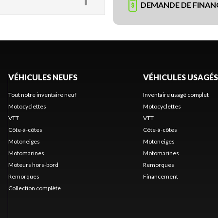
DEMANDE DE FINA
VÉHICULES NEUFS
VÉHICULES USAGÉS
Tout notre inventaire neuf
Inventaire usagé complet
Motocyclettes
Motocyclettes
VTT
VTT
Côte-à-côtes
Côte-à-côtes
Motoneiges
Motoneiges
Motomarines
Motomarines
Moteurs hors-bord
Remorques
Remorques
Financement
Collection complète