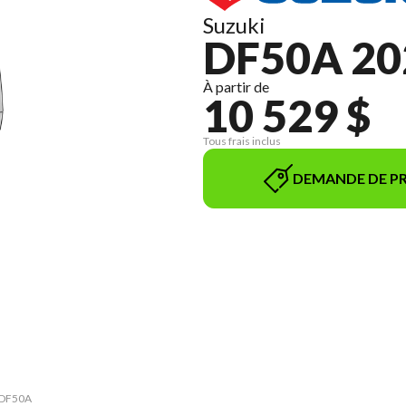
Suzuki
DF50A 20
À partir de
10 529 $
Tous frais inclus
DEMANDE DE PR
e DF50A