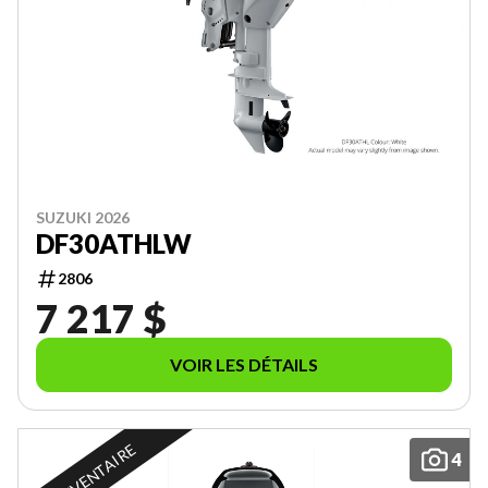
SUZUKI 2026
DF30ATHLW
2806
7 217 $
VOIR LES DÉTAILS
EN INVENTAIRE
4