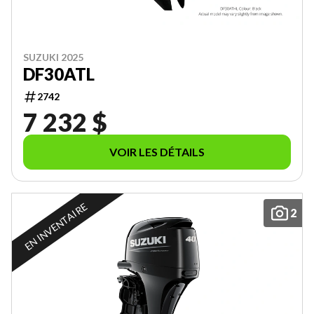
SUZUKI 2025
DF30ATL
2742
7 232 $
VOIR LES DÉTAILS
EN INVENTAIRE
2