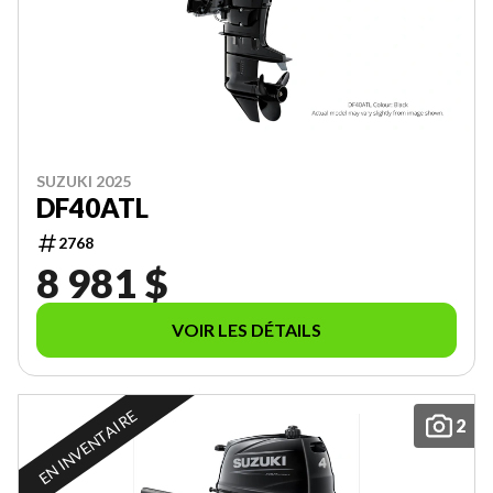
SUZUKI 2025
DF40ATL
2768
8 981 $
VOIR LES DÉTAILS
EN INVENTAIRE
2