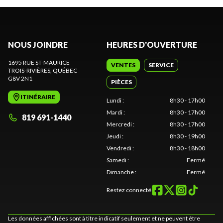
NOUS JOINDRE
HEURES D'OUVERTURE
1695 RUE ST-MAURICE
VENTES
SERVICE
TROIS-RIVIÈRES
, QUÉBEC
G8V 2N1
PIÈCES
ITINÉRAIRE
Lundi
:
8h30 - 17h00
Mardi
:
8h30 - 17h00
819 691-1440
Mercredi
:
8h30 - 17h00
Jeudi
:
8h30 - 19h00
Vendredi
:
8h30 - 18h00
Samedi
:
Fermé
Dimanche
:
Fermé
Restez connecté
Les données affichées sont à titre indicatif seulement et ne peuvent être