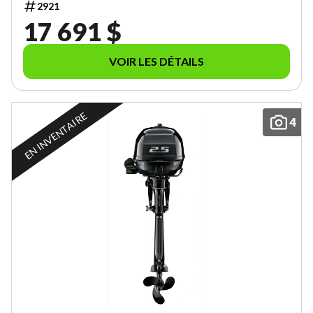
2921
17 691 $
VOIR LES DÉTAILS
EN INVENTAIRE
4