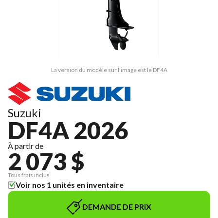
La version du modèle sur l'image est le DF4A
Suzuki
DF4A 2026
À partir de
2 073 $
Tous frais inclus
Voir nos 1 unités en inventaire
DEMANDE DE PRIX