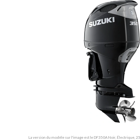
La version du modèle sur l'image est le DF350A Noir, Électrique, 2