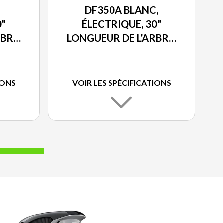
DF350A BLANC,
0"
ÉLECTRIQUE, 30"
BRE,
LONGUEUR DE L’ARBRE,
P
DOUBLE PROP
IONS
VOIR LES SPÉCIFICATIONS