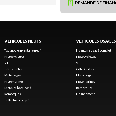
DEMANDE DE FINA
VÉHICULES NEUFS
VÉHICULES USAGÉS
Tout notre inventaire neuf
Inventaire usagé complet
Motocyclettes
Motocyclettes
VTT
VTT
Côte-à-côtes
Côte-à-côtes
Motoneiges
Motoneiges
Motomarines
Motomarines
Moteurs hors-bord
Remorques
Remorques
Financement
Collection complète