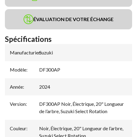
ÉVALUATION DE VOTRE ÉCHANGE
Spécifications
Manufacturier
Suzuki
:
Modèle
:
DF300AP
Année
:
2024
Version
:
DF300AP Noir, Électrique, 20" Longueur
de l’arbre, Suzuki Select Rotation
Couleur
:
Noir, Électrique, 20" Longueur de l’arbre,
Suzuki Select Rotation