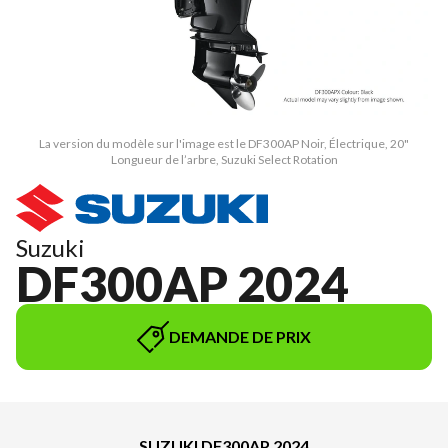
La version du modèle sur l'image est le DF300AP Noir, Électrique, 20"
Longueur de l’arbre, Suzuki Select Rotation
Suzuki
DF300AP 2024
DEMANDE DE PRIX
SUZUKI DF300AP 2024