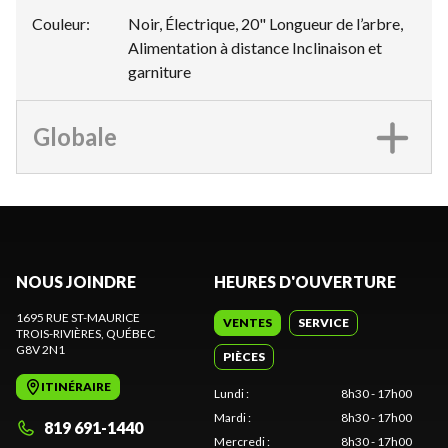
Couleur
:
Noir, Électrique, 20" Longueur de l’arbre,
Alimentation à distance Inclinaison et
garniture
Globale
NOUS JOINDRE
HEURES D'OUVERTURE
1695 RUE ST-MAURICE
VENTES
SERVICE
TROIS-RIVIÈRES
, QUÉBEC
G8V 2N1
PIÈCES
ITINÉRAIRE
Lundi
:
8h30 - 17h00
Mardi
:
8h30 - 17h00
819 691-1440
Mercredi
:
8h30 - 17h00