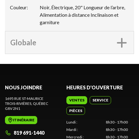
Couleur
:
Noir, Électrique, 20" Longueur de l’arbre,
Alimentation à distance Inclinaison et
garniture
Globale
NOUS JOINDRE
HEURES D'OUVERTURE
1695 RUE ST-MAURICE
VENTES
SERVICE
TROIS-RIVIÈRES
, QUÉBEC
G8V 2N1
PIÈCES
ITINÉRAIRE
Lundi
:
8h30 - 17h00
Mardi
:
8h30 - 17h00
819 691-1440
Mercredi
:
8h30 - 17h00