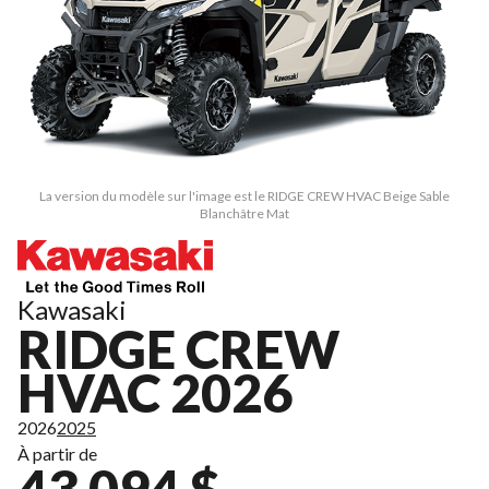
La version du modèle sur l'image est le RIDGE CREW HVAC Beige Sable
Blanchâtre Mat
Kawasaki
RIDGE CREW
HVAC 2026
2026
2025
À partir de
43 094 $