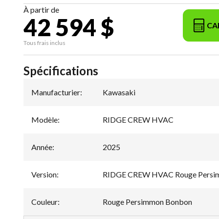
À partir de
42 594 $
CA
Tous frais inclus
Spécifications
Manufacturier
:
Kawasaki
Modèle
:
RIDGE CREW HVAC
Année
:
2025
Version
:
RIDGE CREW HVAC Rouge Persi
Couleur
:
Rouge Persimmon Bonbon