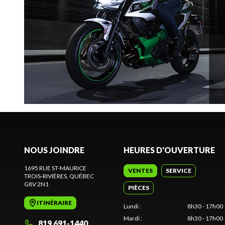
NOUS JOINDRE
HEURES D'OUVERTURE
1695 RUE ST-MAURICE
VENTES
SERVICE
TROIS-RIVIÈRES
, QUÉBEC
G8V 2N1
PIÈCES
ITINÉRAIRE
Lundi
:
8h30 - 17h00
Mardi
:
8h30 - 17h00
819 691-1440