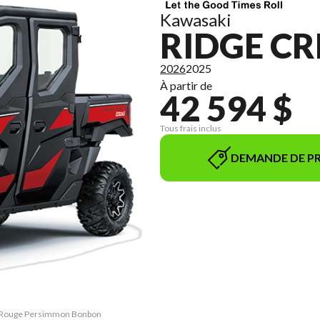
Kawasaki
RIDGE CR
2026
2025
À partir de
42 594 $
Tous frais inclus
DEMANDE DE PR
AC Rouge Persimmon Bonbon