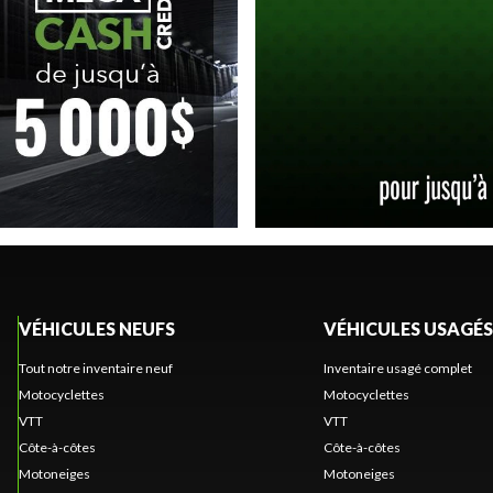
VÉHICULES NEUFS
VÉHICULES USAGÉS
Tout notre inventaire neuf
Inventaire usagé complet
Motocyclettes
Motocyclettes
VTT
VTT
Côte-à-côtes
Côte-à-côtes
Motoneiges
Motoneiges