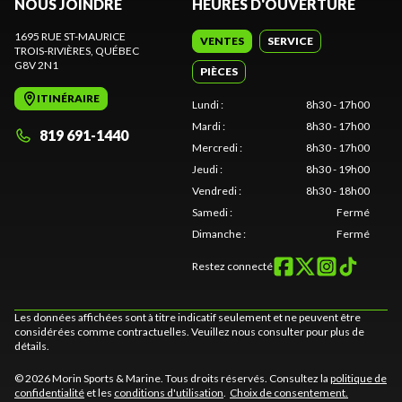
NOUS JOINDRE
HEURES D'OUVERTURE
1695 RUE ST-MAURICE
VENTES
SERVICE
TROIS-RIVIÈRES
, QUÉBEC
G8V 2N1
PIÈCES
ITINÉRAIRE
Lundi
:
8h30 - 17h00
Mardi
:
8h30 - 17h00
819 691-1440
Mercredi
:
8h30 - 17h00
Jeudi
:
8h30 - 19h00
Vendredi
:
8h30 - 18h00
Samedi
:
Fermé
Dimanche
:
Fermé
Restez connecté
Les données affichées sont à titre indicatif seulement et ne peuvent être
considérées comme contractuelles. Veuillez nous consulter pour plus de
détails.
© 2026 Morin Sports & Marine. Tous droits réservés. Consultez la
politique de
confidentialité
et les
conditions d'utilisation
.
Choix de consentement.