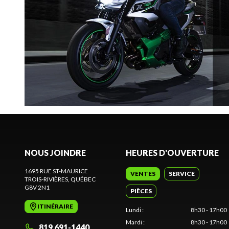
NOUS JOINDRE
HEURES D'OUVERTURE
1695 RUE ST-MAURICE
VENTES
SERVICE
TROIS-RIVIÈRES
, QUÉBEC
G8V 2N1
PIÈCES
ITINÉRAIRE
Lundi
:
8h30 - 17h00
Mardi
:
8h30 - 17h00
819 691-1440