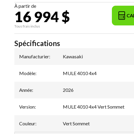
À partir de
16 994 $
CA
Tous frais inclus
Spécifications
Manufacturier
:
Kawasaki
Modèle
:
MULE 4010 4x4
Année
:
2026
Version
:
MULE 4010 4x4 Vert Sommet
Couleur
:
Vert Sommet