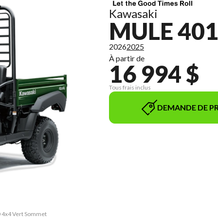
Kawasaki
MULE 401
2026
2025
À partir de
16 994 $
Tous frais inclus
DEMANDE DE PR
0 4x4 Vert Sommet