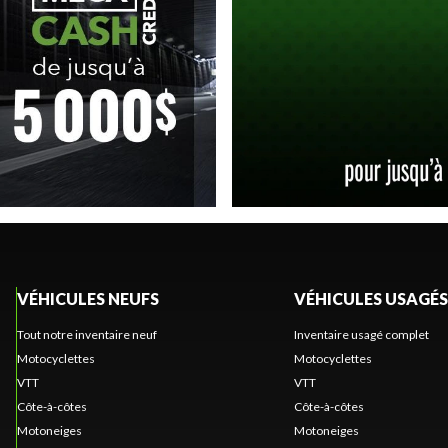
VÉHICULES NEUFS
VÉHICULES USAGÉS
Tout notre inventaire neuf
Inventaire usagé complet
Motocyclettes
Motocyclettes
VTT
VTT
Côte-à-côtes
Côte-à-côtes
Motoneiges
Motoneiges