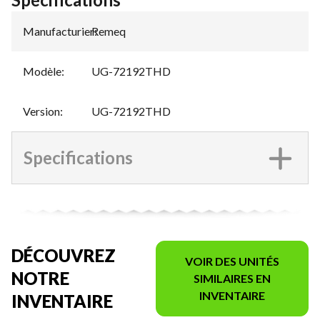
Manufacturier
Remeq
:
Modèle
:
UG-72192THD
Version
:
UG-72192THD
Specifications
DÉCOUVREZ
VOIR DES UNITÉS
NOTRE
SIMILAIRES EN
INVENTAIRE
INVENTAIRE