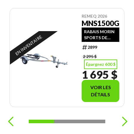
REMEQ 2026
MNS1500G
RABAIS MORIN
EN INVENTAIRE
SPORTS DE
$600.00
2899
2 295 $
Épargnez 600 $
1 695 $
VOIR LES
DÉTAILS