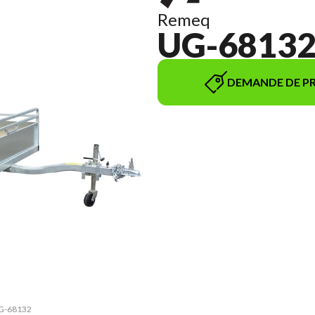
Remeq
UG-6813
DEMANDE DE PR
 UG-68132