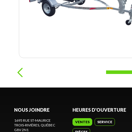
NOUS JOINDRE
HEURES D'OUVERTURE
1695 RUE ST-MAURICE
VENTES
SERVICE
TROIS-RIVIÈRES
, QUÉBEC
G8V 2N1
PIÈCES