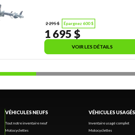
2 295 $
Épargnez 600 $
1 695 $
VOIR LES DÉTAILS
VÉHICULES NEUFS
VÉHICULES USAGÉS
Tout notre inventaire neuf
Inventaire usagé complet
Motocyclettes
Motocyclettes