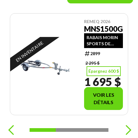
REMEQ 2026
MNS1500G
RABAIS MORIN
EN INVENTAIRE
SPORTS DE
$600.00
2899
2 295 $
Épargnez 600 $
1 695 $
VOIR LES
DÉTAILS