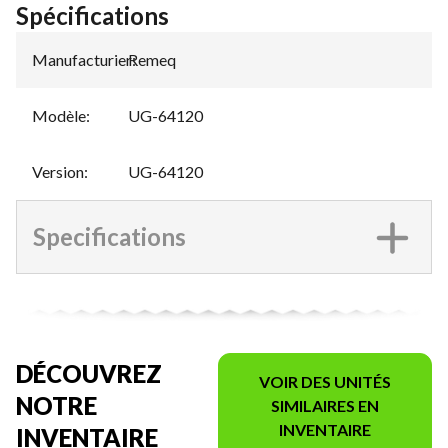
Spécifications
Manufacturier
Remeq
:
Modèle
:
UG-64120
Version
:
UG-64120
Specifications
DÉCOUVREZ
VOIR DES UNITÉS
NOTRE
SIMILAIRES EN
INVENTAIRE
INVENTAIRE