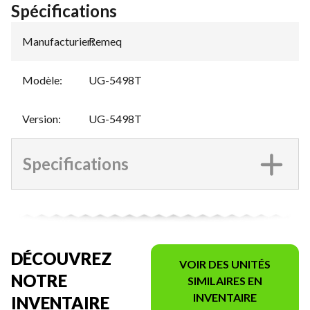
Spécifications
Manufacturier
Remeq
:
Modèle
:
UG-5498T
Version
:
UG-5498T
Specifications
DÉCOUVREZ
VOIR DES UNITÉS
NOTRE
SIMILAIRES EN
INVENTAIRE
INVENTAIRE