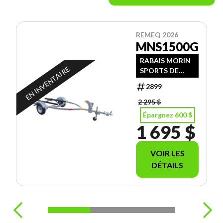
REMEQ 2026
MNS1500G
RABAIS MORIN
EN INVENTAIRE
SPORTS DE
$600.00
2899
2 295 $
Épargnez 600 $
1 695 $
VOIR LES
DÉTAILS